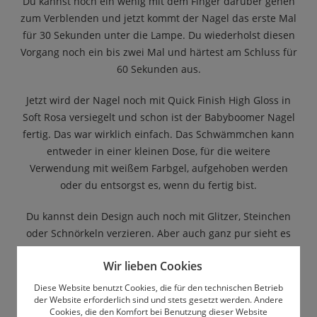
Du kannst noch ein wenig mit dem Finger darüber gehen
zum Verblenden und jetzt kommt der Nagel das erste Mal
für 30 Sekunden unter die Lampe. Du wiederholst diesen
Vorgang noch ein bis zwei Mal und härtest am Schluss für
60 Sekunden aus.
Jetzt wird der Nagel noch mit Quick Finish High Gloss in
Soft Rosa versiegelt und schon ist der Babyboomer Nagel
fertig. Das war wirklich einfach. Das Schwämmchen kann
entweder in einer kleinen Dose, für die weitere
Verwendung mit weißem Farbgel, aufgehoben werden
oder du entsorgst es, wenn du fertig bist.
Du kannst dein Design auch noch mit Glitzer, Steinchen
oder Schnörkeln verzieren. Aber auch ganz pur sieht es
sehr schön aus. Viel Spaß beim Ausprobieren des neuen
Wir lieben Cookies
Ombre Tools!
Diese Website benutzt Cookies, die für den technischen Betrieb
der Website erforderlich sind und stets gesetzt werden. Andere
Cookies, die den Komfort bei Benutzung dieser Website