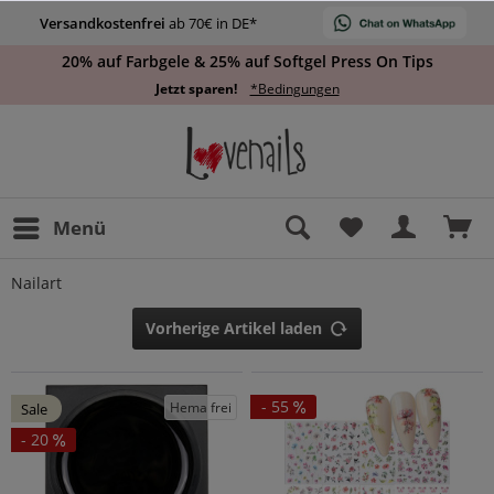
Versandkostenfrei
ab 70€ in DE*
20% auf Farbgele & 25% auf Softgel Press On Tips
Jetzt sparen!
*Bedingungen
Menü
Nailart
Vorherige Artikel laden
- 55
Hema frei
Sale
- 20