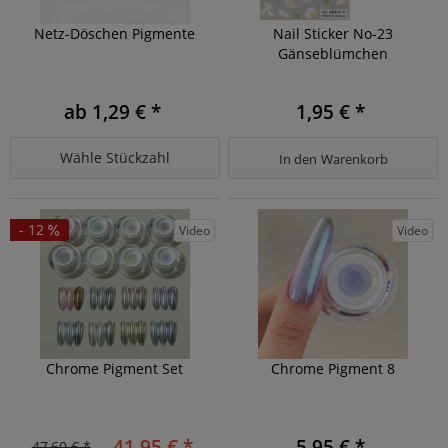
Netz-Döschen Pigmente
Nail Sticker No-23
Gänseblümchen
ab 1,29 € *
1,95 € *
Wähle Stückzahl
In den
Warenkorb
- 12
Video
Video
Chrome Pigment Set
Chrome Pigment 8
41,95 € *
5,95 € *
47,60 € *