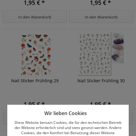
1,95 € *
1,95 € *
In den
Warenkorb
In den
Warenkorb
Nail Sticker Frühling 29
Nail Sticker Frühling 30
1,95 € *
1,95 € *
Wir lieben Cookies
In den
Warenkorb
In den
Warenkorb
Diese Website benutzt Cookies, die für den technischen Betrieb
der Website erforderlich sind und stets gesetzt werden. Andere
Cookies, die den Komfort bei Benutzung dieser Website