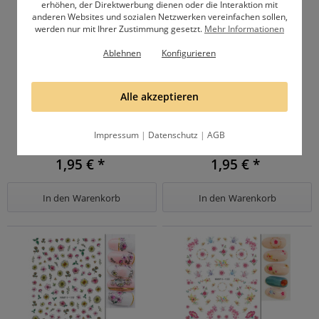
erhöhen, der Direktwerbung dienen oder die Interaktion mit
anderen Websites und sozialen Netzwerken vereinfachen sollen,
werden nur mit Ihrer Zustimmung gesetzt.
Mehr Informationen
Ablehnen
Konfigurieren
Alle akzeptieren
Nail Sticker Frühling 31
Nail Sticker Frühling 34
Impressum
|
Datenschutz
|
AGB
1,95 € *
1,95 € *
In den
Warenkorb
In den
Warenkorb