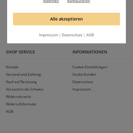
Ablehnen
Konfigurieren
Folge uns und lerne uns besser kennen
Alle akzeptieren
Gruppe
Profil
Impressum
|
Datenschutz
|
AGB
SHOP SERVICE
INFORMATIONEN
Kontakt
Cookie-Einstellungen
Versand und Zahlung
Studio Kunden
Kauf auf Rechnung
Datenschutz
Versand in die Schweiz
Impressum
Widerrufsrecht
Widerrufsformular
AGB