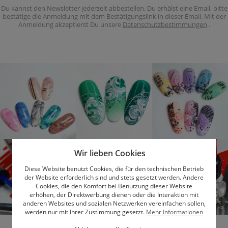
Du kannst den Newsletter jederzeit abbestellen. Du erhälst eine Email, bitte
bestätige die Anmeldung mit dem Bestätigungslink in dieser Email. Mit der
Anmeldung akzeptierst Du unsere
Datenschutzbestimmungen
.
Wir lieben Cookies
Diese Website benutzt Cookies, die für den technischen Betrieb
der Website erforderlich sind und stets gesetzt werden. Andere
Cookies, die den Komfort bei Benutzung dieser Website
erhöhen, der Direktwerbung dienen oder die Interaktion mit
anderen Websites und sozialen Netzwerken vereinfachen sollen,
werden nur mit Ihrer Zustimmung gesetzt.
Mehr Informationen