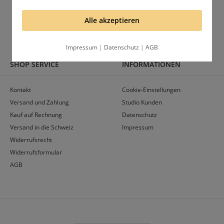
Gruppe
Profil
Alle akzeptieren
Impressum
|
Datenschutz
|
AGB
SHOP SERVICE
INFORMATIONEN
Kontakt
Cookie-Einstellungen
Versand und Zahlung
Studio Kunden
Kauf auf Rechnung
Datenschutz
Versand in die Schweiz
Impressum
Widerrufsrecht
Widerrufsformular
AGB