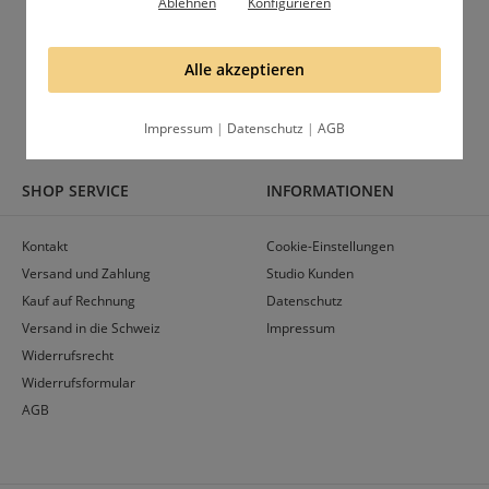
Ablehnen
Konfigurieren
Folge uns und lerne uns besser kennen
Alle akzeptieren
Gruppe
Profil
Impressum
|
Datenschutz
|
AGB
SHOP SERVICE
INFORMATIONEN
Kontakt
Cookie-Einstellungen
Versand und Zahlung
Studio Kunden
Kauf auf Rechnung
Datenschutz
Versand in die Schweiz
Impressum
Widerrufsrecht
Widerrufsformular
AGB