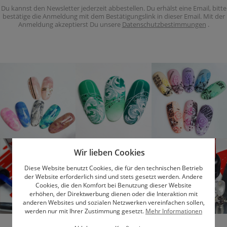
Du kannst den Newsletter jederzeit abbestellen. Du erhälst eine Email, bitte
bestätige die Anmeldung mit dem Bestätigungslink in dieser Email. Mit der
Anmeldung akzeptierst Du unsere
Datenschutzbestimmungen
.
Wir lieben Cookies
Diese Website benutzt Cookies, die für den technischen Betrieb
der Website erforderlich sind und stets gesetzt werden. Andere
Cookies, die den Komfort bei Benutzung dieser Website
erhöhen, der Direktwerbung dienen oder die Interaktion mit
anderen Websites und sozialen Netzwerken vereinfachen sollen,
werden nur mit Ihrer Zustimmung gesetzt.
Mehr Informationen