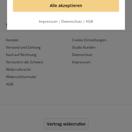
Alle akzeptieren
Impressum
|
Datenschutz
|
AGB
SHOP SERVICE
INFORMATIONEN
Kontakt
Cookie-Einstellungen
Versand und Zahlung
Studio Kunden
Kauf auf Rechnung
Datenschutz
Versand in die Schweiz
Impressum
Widerrufsrecht
Widerrufsformular
AGB
Vertrag widerrufen