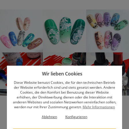
Wir lieben Cookies
Diese Website benutzt Cookies, die für den technischen Betrieb
der Website erforderlich sind und stets gesetzt werden. Andere
Cookies, die den Komfort bei Benutzung dieser Website
erhöhen, der Direktwerbung dienen oder die Interaktion mit
anderen Websites und sozialen Netzwerken vereinfachen sollen,
werden nur mit Ihrer Zustimmung gesetzt.
Mehr Informationen
Folge uns und lerne uns besser kennen
Ablehnen
Konfigurieren
Gruppe
Profil