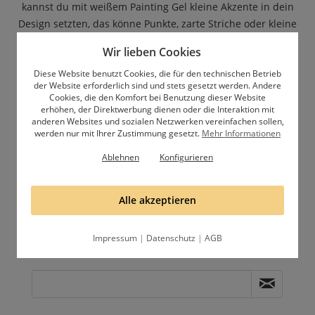
kannst du mit weißem Painting Gel kleine Akzente in dein
Design setzten, das könne Punkte, zarte Striche oder kleine
Sterne sein. Schau einfach, was gut zu deinem Design
Wir lieben Cookies
passt. Nochmals aushärten, eine Schicht 1-Phasen-Gel
auftragen, cleanern und buffern und zum Schluss nur
Diese Website benutzt Cookies, die für den technischen Betrieb
der Website erforderlich sind und stets gesetzt werden. Andere
noch den matten Versiegler auftragen.
Cookies, die den Komfort bei Benutzung dieser Website
erhöhen, der Direktwerbung dienen oder die Interaktion mit
Du kannst dieses Design auch mit allen anderen
anderen Websites und sozialen Netzwerken vereinfachen sollen,
werden nur mit Ihrer Zustimmung gesetzt.
Mehr Informationen
geometrischen Formen oder Herzchen gestalten. Probiere
aus, was dir am besten gefällt.
Ablehnen
Konfigurieren
Alle akzeptieren
Abonniere unseren Newsletter
Impressum
|
Datenschutz
|
AGB