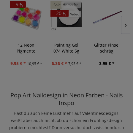
- 9
Hema frei
Sale
- 20
Video
12 Neon
Painting Gel
Glitter Pinsel
Pigmente
074 White 5g
schräg
9,95 € *
6,36 € *
3,95 € *
10,95 € *
7,95 € *
Pop Art Naildesign in Neon Farben - Nails
Inspo
Hast du auch keine Lust mehr auf Valentinesdesigns,
weißt aber auch nicht, ob du schon ein Frühlingsdesign
probieren möchtest? Dann versuche doch zwischendurch