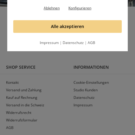
Ablehnen
Konfigurieren
Folge uns und lerne uns besser kennen
Alle akzeptieren
Gruppe
Profil
Impressum
|
Datenschutz
|
AGB
SHOP SERVICE
INFORMATIONEN
Kontakt
Cookie-Einstellungen
Versand und Zahlung
Studio Kunden
Kauf auf Rechnung
Datenschutz
Versand in die Schweiz
Impressum
Widerrufsrecht
Widerrufsformular
AGB