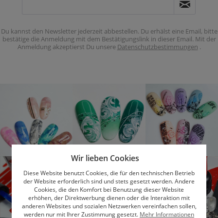
Du kannst den Newsletter jederzeit abbestellen. Du erhälst eine Email, bitte
bestätige die Anmeldung mit dem Bestätigungslink in dieser Email. Mit der
Anmeldung akzeptierst Du unsere
Datenschutzbestimmungen
.
Wir lieben Cookies
Diese Website benutzt Cookies, die für den technischen Betrieb
der Website erforderlich sind und stets gesetzt werden. Andere
Cookies, die den Komfort bei Benutzung dieser Website
erhöhen, der Direktwerbung dienen oder die Interaktion mit
anderen Websites und sozialen Netzwerken vereinfachen sollen,
werden nur mit Ihrer Zustimmung gesetzt.
Mehr Informationen