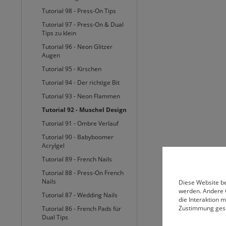
Tutorial 98 - Press-On Tips
Tutorial 97 - Press-On & Dual
Tips zu klein
Tutorial 96 - Neon Glitzer
Augen
Tutorial 95 - Kirschen
Tutorial 94 - Der richtige Bit
Tutorial 93 - Neon Flammen
Tutorial 92 - Muschel Design
Tutorial 91 - Ombre Verlauf
Tutorial 90 - Babyboomer
Acrylgel
Tutorial 89 - French Nails
Tutorial 88 - Press-On French
Nails
Diese Website be
werden. Andere 
Tutorial 87 - Wedding Nails
die Interaktion 
Zustimmung ges
Tutorial 86 - French Pads für
Dual Tips