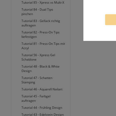
Tutorial 85 - Xpress vs Multi-X
Tutorial 84 - Dual Tips
pinchen
Tutorial 83 - Gellack richtig
auftragen
Tutorial 82 - Press-On Tips
befestigen
Tutorial 81 - Press-On Tips mit
Acryl
Tutorial 56 - Xpress Gel
Schablone
Tutorial 48 - Black & White
Design
Tutorial 47 - Schatten
Stamping
Tutorial 46 - Aquarell Nailart
Tutorial 45 - Farbgel
auftragen
Tutorial 44 - Frühling Design
Tutorial 43 - Edelstein Design