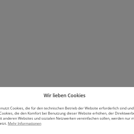
Wir lieben Cookies
nutzt Cookies, die für den technischen Betrieb der Website erforderlich sind und
Cookies, die den Komfort bei Benutzung dieser Website erhöhen, der Direktwer
mit anderen Websites und sozialen Netzwerken vereinfachen sollen, werden nur mi
etzt.
Mehr Informationen